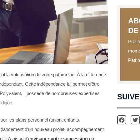
AB
DE 
Profit
momen
Patri
l la valorisation de votre patrimoine. À la différence
ndépendant. Cette indépendance lui permet d’être
se. Polyvalent, il possède de nombreuses expertises
SUIV
ridique.
ur les plans personnel (union, enfants,
el (lancement d’un nouveau projet, accompagnement
’il s’agisse d’
envisager votre succession
ou