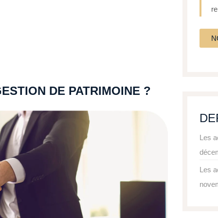
r
N
ESTION DE PATRIMOINE ?
DE
Les a
déce
Les a
nove