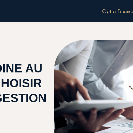
Optia Financ
OINE AU
HOISIR
GESTION