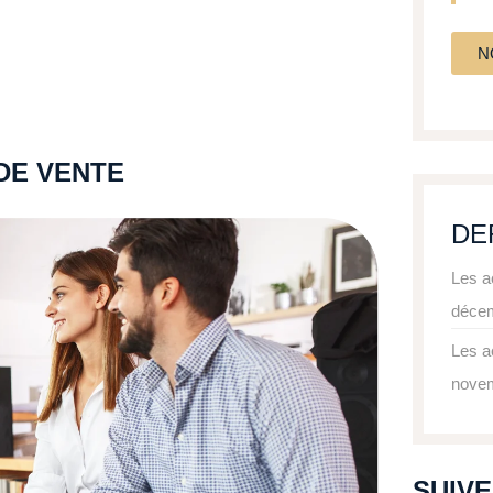
N
 DE VENTE
DE
Les a
déce
Les a
nove
SUIV